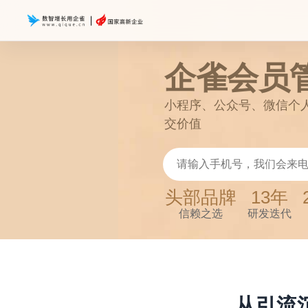
企雀会员
小程序、公众号、微信个
交价值
头部品牌
13
年
信赖之选
研发迭代
从引流