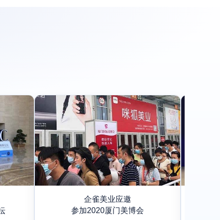
企雀美业应邀
坛
参加2020厦门美博会
参