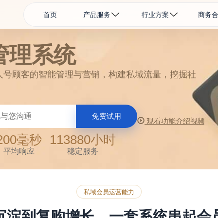
首页
产品服务
行业方案
商务
管理系统
人号顾客的智能管理与营销，构建私域流量，挖掘社
免费试用
观看功能介绍视频
200
毫秒
113880
小时
平均响应
稳定服务
私域会员运营能力
沉淀到复购增长，一套系统串起会