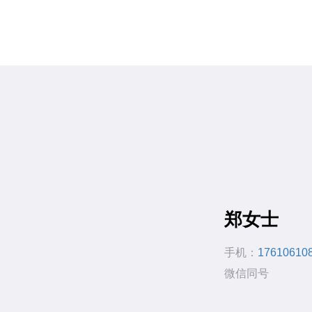
郑女士
手机：
17610610
微信同号