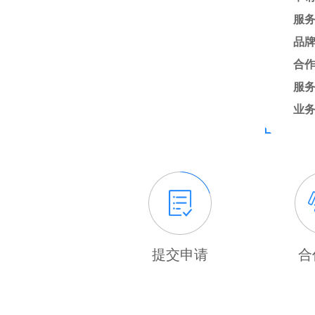
服
品
合
服
业
提交申请
合